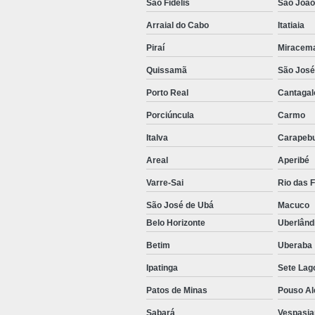
São Fidélis
São João
Arraial do Cabo
Itatiaia
Piraí
Miracem
Quissamã
São José 
Porto Real
Cantagal
Porciúncula
Carmo
Italva
Carapeb
Areal
Aperibé
Varre-Sai
Rio das F
São José de Ubá
Macuco
Belo Horizonte
Uberlând
Betim
Uberaba
Ipatinga
Sete Lag
Patos de Minas
Pouso Al
Sabará
Vespasia