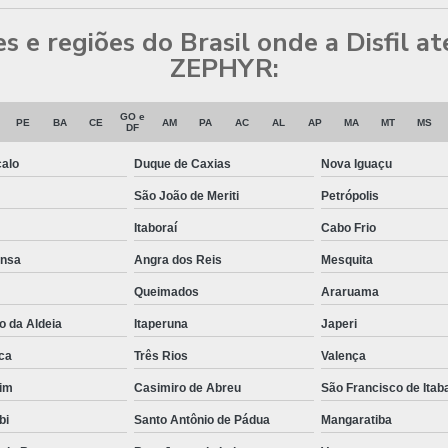
des e regiões do Brasil onde a Disfil
ZEPHYR:
GO e
PE
BA
CE
AM
PA
AC
AL
AP
MA
MT
MS
DF
alo
Duque de Caxias
Nova Iguaçu
São João de Meriti
Petrópolis
Itaboraí
Cabo Frio
ansa
Angra dos Reis
Mesquita
Queimados
Araruama
o da Aldeia
Itaperuna
Japeri
ca
Três Rios
Valença
im
Casimiro de Abreu
São Francisco de Ita
bi
Santo Antônio de Pádua
Mangaratiba