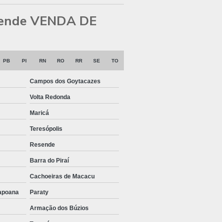
 atende VENDA DE
PB
PI
RN
RO
RR
SE
TO
Campos dos Goytacazes
Volta Redonda
Maricá
Teresópolis
Resende
Barra do Piraí
Cachoeiras de Macacu
bapoana
Paraty
Armação dos Búzios