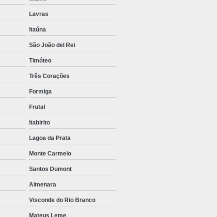
Lavras
Itaúna
São João del Rei
Timóteo
Três Corações
Formiga
Frutal
Itabirito
Lagoa da Prata
Monte Carmelo
Santos Dumont
Almenara
Visconde do Rio Branco
Mateus Leme