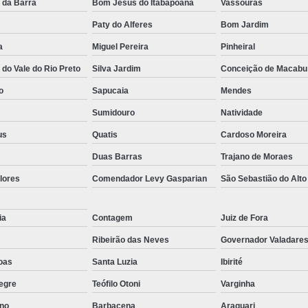
 da Barra
Bom Jesus do Itabapoana
Vassouras
Paty do Alferes
Bom Jardim
a
Miguel Pereira
Pinheiral
do Vale do Rio Preto
Silva Jardim
Conceição de Macabu
o
Sapucaia
Mendes
Sumidouro
Natividade
us
Quatis
Cardoso Moreira
Duas Barras
Trajano de Moraes
lores
Comendador Levy Gasparian
São Sebastião do Alto
ia
Contagem
Juiz de Fora
Ribeirão das Neves
Governador Valadare
oas
Santa Luzia
Ibirité
egre
Teófilo Otoni
Varginha
no
Barbacena
Araguari