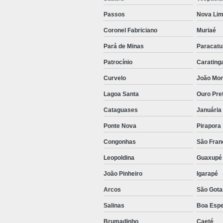
Passos
Nova Li
Coronel Fabriciano
Muriaé
Pará de Minas
Paracatu
Patrocínio
Carating
Curvelo
João Mo
Lagoa Santa
Ouro Pre
Cataguases
Januária
Ponte Nova
Pirapora
Congonhas
São Fran
Leopoldina
Guaxupé
João Pinheiro
Igarapé
Arcos
São Gota
Salinas
Boa Esp
Brumadinho
Caeté