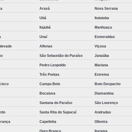
ma
Araxá
Nova Serrana
Ubá
Ituiutaba
Itajubá
Manhuaçu
a
Unaí
Esmeraldas
nlevade
Alfenas
Viçosa
to
São Sebastião do Paraíso
Janaúba
Pedro Leopoldo
Mariana
Três Pontas
Extrema
cisco
Campo Belo
Bom Despacho
Bocaiuva
Diamantina
Santana do Paraíso
São Lourenço
rdo
Santa Rita do Sapucaí
Andradas
erança
Capelinha
Oliveira
Ouro Branco
Iturama