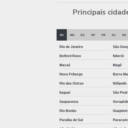
Principais cida
RJ
MG
ES
SP
PR
SC
RS
Rio de Janeiro
São Gonç
Belford Roxo
Niterói
Macaé
Magé
Nova Friburgo
Barra M
Rio das Ostras
Nilópolis
Itaguaí
São Pedr
Saquarema
Seropédi
Rio Bonito
Guapimir
Paraíba do Sul
Paracam