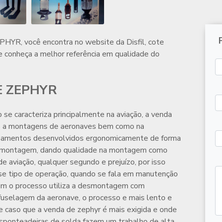
EPHYR
, você encontra no website da Disfil, cote
e conheça a melhor referência em qualidade do
E ZEPHYR
o se caracteriza principalmente na aviação, a
venda
to a montagens de aeronaves bem como na
pamentos desenvolvidos ergonomicamente de forma
de montagem, dando qualidade na montagem como
de aviação, qualquer segundo e prejuízo, por isso
se tipo de operação, quando se fala em manutenção
m o processo utiliza a desmontagem com
 fuselagem da aeronave, o processo e mais lento e
e caso que a
venda de zephyr
é mais exigida e onde
sponteadeiras de solda fazem um trabalho de alta