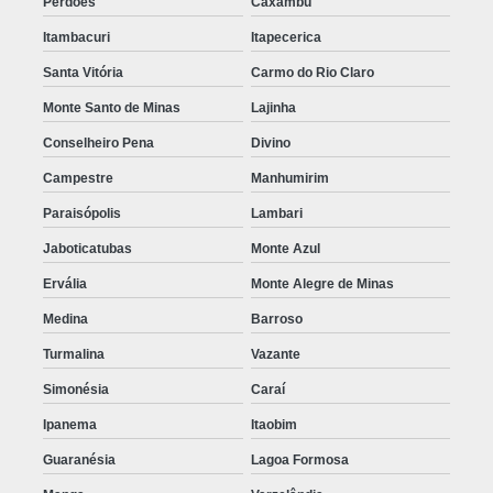
Perdões
Caxambu
Itambacuri
Itapecerica
Santa Vitória
Carmo do Rio Claro
Monte Santo de Minas
Lajinha
Conselheiro Pena
Divino
Campestre
Manhumirim
Paraisópolis
Lambari
Jaboticatubas
Monte Azul
Ervália
Monte Alegre de Minas
Medina
Barroso
Turmalina
Vazante
Simonésia
Caraí
Ipanema
Itaobim
Guaranésia
Lagoa Formosa