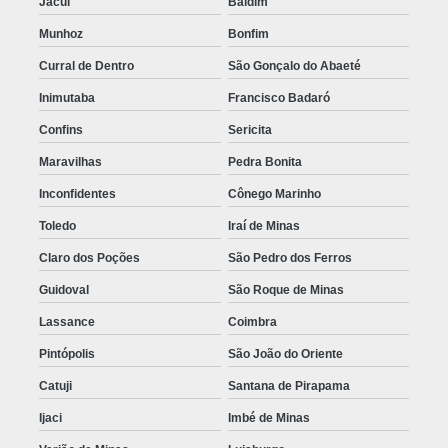
Jacuí
Baldim
Munhoz
Bonfim
Curral de Dentro
São Gonçalo do Abaeté
Inimutaba
Francisco Badaró
Confins
Sericita
Maravilhas
Pedra Bonita
Inconfidentes
Cônego Marinho
Toledo
Iraí de Minas
Claro dos Poções
São Pedro dos Ferros
Guidoval
São Roque de Minas
Lassance
Coimbra
Pintópolis
São João do Oriente
Catuji
Santana de Pirapama
Ijaci
Imbé de Minas