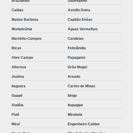
Brazópolis
Sabinópolis
Caldas
Astolfo Dutra
Matias Barbosa
Capitão Enéas
Montalvânia
Águas Vermelhas
Martinho Campos
Candeias
Bicas
Felixlândia
Abre Campo
Papagaios
Alterosa
Grão Mogol
Joaíma
Areado
Itaguara
Carmo de Minas
Guapé
Itinga
Ataléia
Itapagipe
Poté
Mirabela
Miraí
Engenheiro Caldas