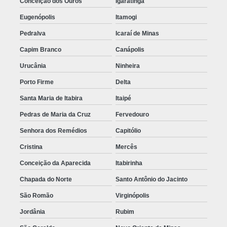
Conceição dos Ouros
Igaratinga
Eugenópolis
Itamogi
Pedralva
Icaraí de Minas
Capim Branco
Canápolis
Urucânia
Ninheira
Porto Firme
Delta
Santa Maria de Itabira
Itaipé
Pedras de Maria da Cruz
Fervedouro
Senhora dos Remédios
Capitólio
Cristina
Mercês
Conceição da Aparecida
Itabirinha
Chapada do Norte
Santo Antônio do Jacinto
São Romão
Virginópolis
Jordânia
Rubim