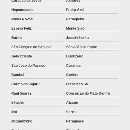
Coração de Jesus
Aimorés
Nepomuceno
Pedra Azul
Minas Novas
Paraopeba
Espera Feliz
Monte Sião
Buritis
Jequitinhonha
São Gonçalo do Sapucaí
São João da Ponte
Belo Oriente
Buritizeiro
São João do Paraíso
Carandaí
Bambuí
Corinto
Carmo do Cajuru
Francisco Sá
Raul Soares
Conceição do Mato Dentro
Inhapim
Abaeté
Ibiá
Serro
Muzambinho
Paraguaçu