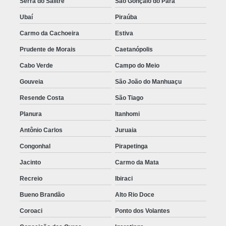
Serra do Salitre
São Gonçalo do Pará
Ubaí
Piraúba
Carmo da Cachoeira
Estiva
Prudente de Morais
Caetanópolis
Cabo Verde
Campo do Meio
Gouveia
São João do Manhuaçu
Resende Costa
São Tiago
Planura
Itanhomi
Antônio Carlos
Juruaia
Congonhal
Pirapetinga
Jacinto
Carmo da Mata
Recreio
Ibiraci
Bueno Brandão
Alto Rio Doce
Coroaci
Ponto dos Volantes