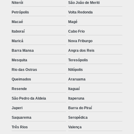
Niterói
São João de Meriti
Petrópolis
Volta Redonda
Macaé
Magé
Itaboraí
Cabo Frio
Maricá
Nova Friburgo
Barra Mansa
Angra dos Reis
Mesquita
Teresópolis
Rio das Ostras
Nilópolis
Queimados
Araruama
Resende
Itaguaí
São Pedro da Aldeia
Itaperuna
Japeri
Barra do Piraí
Saquarema
Seropédica
Três Rios
Valença