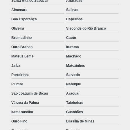
Santa Rita do Sapucaí
Andradas
Almenara
Salinas
Boa Esperança
Capelinha
Oliveira
Visconde do Rio Branco
Brumadinho
Caeté
Ouro Branco
Iturama
Mateus Leme
Machado
Jaíba
Matozinhos
Porteirinha
Sarzedo
Piumhi
Nanuque
São Joaquim de Bicas
Araçuaí
Várzea da Palma
Taiobeiras
Itamarandiba
Guanhães
Ouro Fino
Brasília de Minas