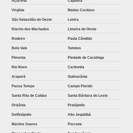
Açucena
Caputira
Virgínia
Matias Cardoso
São Sebastião do Oeste
Lontra
Riacho dos Machados
Limeira do Oeste
Rodeiro
Paula Cândido
Belo Vale
Tombos
Pimenta
Piedade de Caratinga
Rio Novo
Carbonita
Araporã
Guimarânia
Passa Tempo
Campo Florido
Santa Rita de Caldas
Santa Bárbara do Leste
Orizânia
Pratápolis
Delfinópolis
Alto Jequitibá
Martins Soares
Pocrane