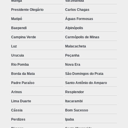
Manga
Varzelândia
Presidente Olegário
Carlos Chagas
Matipó
Águas Formosas
Baependi
Alpinópolis
Campina Verde
Carmópolis de Minas
Luz
Malacacheta
Urucuia
Peçanha
Rio Pomba
Nova Era
Borda da Mata
São Domingos do Prata
Padre Paraíso
Santo Antônio do Amparo
Arinos
Resplendor
Lima Duarte
Itacarambi
Cássia
Bom Sucesso
Perdizes
Ipaba