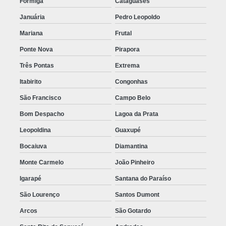
Formiga
Cataguases
Januária
Pedro Leopoldo
Mariana
Frutal
Ponte Nova
Pirapora
Três Pontas
Extrema
Itabirito
Congonhas
São Francisco
Campo Belo
Bom Despacho
Lagoa da Prata
Leopoldina
Guaxupé
Bocaiuva
Diamantina
Monte Carmelo
João Pinheiro
Igarapé
Santana do Paraíso
São Lourenço
Santos Dumont
Arcos
São Gotardo