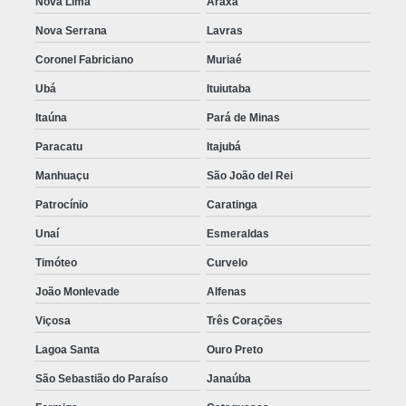
Nova Lima
Araxá
Nova Serrana
Lavras
Coronel Fabriciano
Muriaé
Ubá
Ituiutaba
Itaúna
Pará de Minas
Paracatu
Itajubá
Manhuaçu
São João del Rei
Patrocínio
Caratinga
Unaí
Esmeraldas
Timóteo
Curvelo
João Monlevade
Alfenas
Viçosa
Três Corações
Lagoa Santa
Ouro Preto
São Sebastião do Paraíso
Janaúba