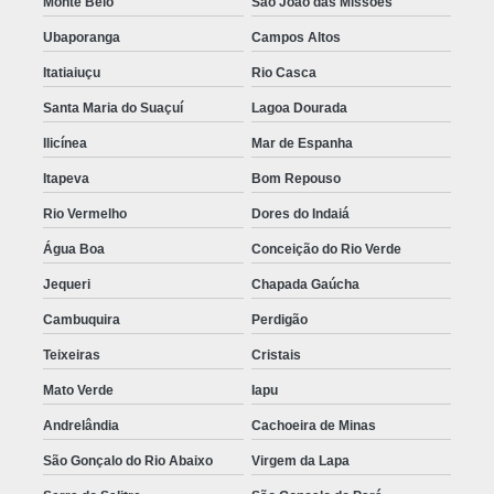
Monte Belo
São João das Missões
Ubaporanga
Campos Altos
Itatiaiuçu
Rio Casca
Santa Maria do Suaçuí
Lagoa Dourada
Ilicínea
Mar de Espanha
Itapeva
Bom Repouso
Rio Vermelho
Dores do Indaiá
Água Boa
Conceição do Rio Verde
Jequeri
Chapada Gaúcha
Cambuquira
Perdigão
Teixeiras
Cristais
Mato Verde
Iapu
Andrelândia
Cachoeira de Minas
São Gonçalo do Rio Abaixo
Virgem da Lapa