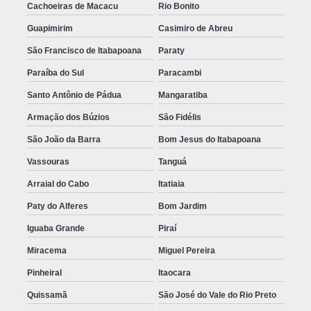
Cachoeiras de Macacu
Rio Bonito
Guapimirim
Casimiro de Abreu
São Francisco de Itabapoana
Paraty
Paraíba do Sul
Paracambi
Santo Antônio de Pádua
Mangaratiba
Armação dos Búzios
São Fidélis
São João da Barra
Bom Jesus do Itabapoana
Vassouras
Tanguá
Arraial do Cabo
Itatiaia
Paty do Alferes
Bom Jardim
Iguaba Grande
Piraí
Miracema
Miguel Pereira
Pinheiral
Itaocara
Quissamã
São José do Vale do Rio Preto