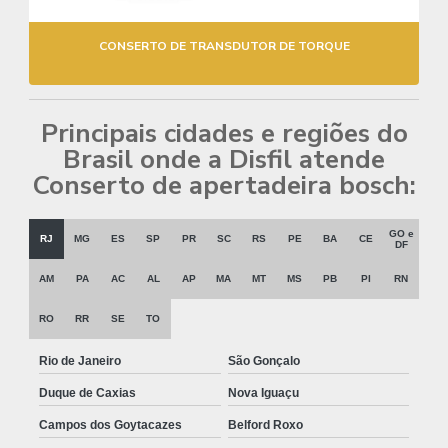
CONSERTO DE TRANSDUTOR DE TORQUE
Principais cidades e regiões do
Brasil onde a Disfil atende
Conserto de apertadeira bosch:
GO e
RJ
MG
ES
SP
PR
SC
RS
PE
BA
CE
DF
AM
PA
AC
AL
AP
MA
MT
MS
PB
PI
RN
RO
RR
SE
TO
Rio de Janeiro
São Gonçalo
Duque de Caxias
Nova Iguaçu
Campos dos Goytacazes
Belford Roxo