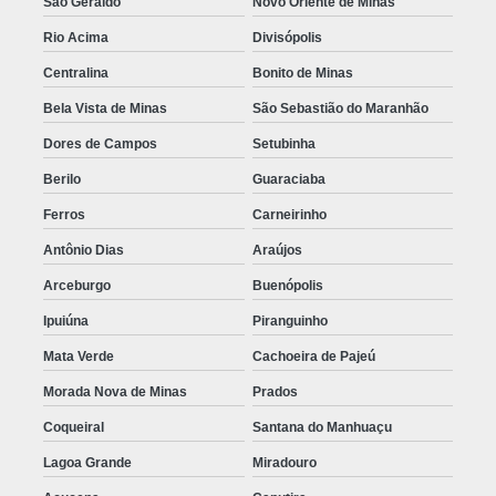
São Geraldo
Novo Oriente de Minas
Rio Acima
Divisópolis
Centralina
Bonito de Minas
Bela Vista de Minas
São Sebastião do Maranhão
Dores de Campos
Setubinha
Berilo
Guaraciaba
Ferros
Carneirinho
Antônio Dias
Araújos
Arceburgo
Buenópolis
Ipuiúna
Piranguinho
Mata Verde
Cachoeira de Pajeú
Morada Nova de Minas
Prados
Coqueiral
Santana do Manhuaçu
Lagoa Grande
Miradouro