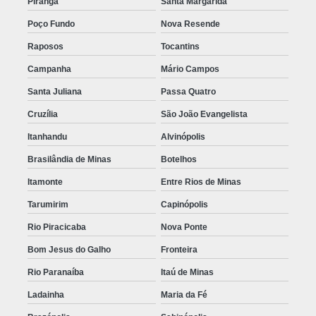
Piranga
Santa Margarida
Poço Fundo
Nova Resende
Raposos
Tocantins
Campanha
Mário Campos
Santa Juliana
Passa Quatro
Cruzília
São João Evangelista
Itanhandu
Alvinópolis
Brasilândia de Minas
Botelhos
Itamonte
Entre Rios de Minas
Tarumirim
Capinópolis
Rio Piracicaba
Nova Ponte
Bom Jesus do Galho
Fronteira
Rio Paranaíba
Itaú de Minas
Ladainha
Maria da Fé