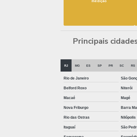
medição
Principais cidade
RJ
MG
ES
SP
PR
SC
RS
Rio de Janeiro
São Gonç
Belford Roxo
Niterói
Macaé
Magé
Nova Friburgo
Barra M
Rio das Ostras
Nilópolis
Itaguaí
São Pedr