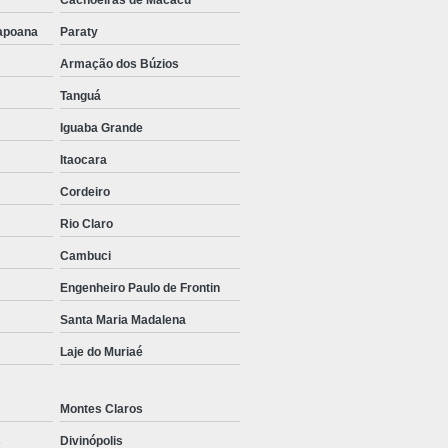
Cachoeiras de Macacu
bapoana
Paraty
Armação dos Búzios
Tanguá
Iguaba Grande
Itaocara
Cordeiro
Rio Claro
Cambuci
Engenheiro Paulo de Frontin
Santa Maria Madalena
Laje do Muriaé
Montes Claros
s
Divinópolis