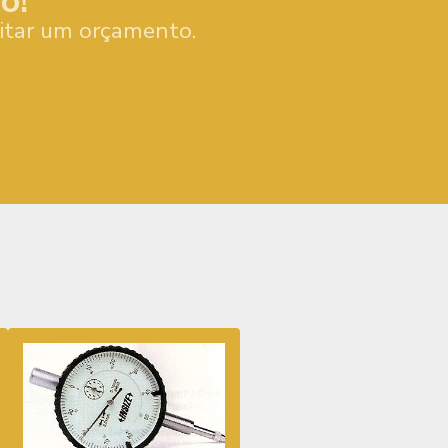
o!
citar um orçamento.