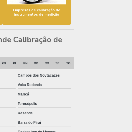
Empresas de calibração de
instrumentos de medição
ende Calibração de
PB
PI
RN
RO
RR
SE
TO
Campos dos Goytacazes
Volta Redonda
Maricá
Teresópolis
Resende
Barra do Piraí