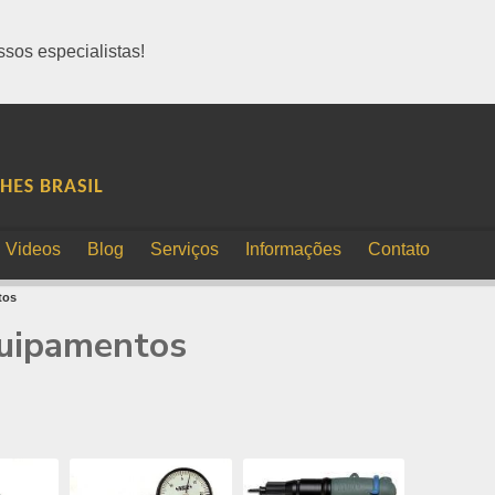
sos especialistas!
Videos
Blog
Serviços
Informações
Contato
tos
quipamentos