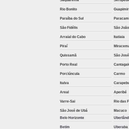
Saquarema
Seropédi
Rio Bonito
Guapimir
Paraíba do Sul
Paracam
São Fidélis
São João
Arraial do Cabo
Itatiaia
Piraí
Miracem
Quissamã
São José 
Porto Real
Cantagal
Porciúncula
Carmo
Italva
Carapeb
Areal
Aperibé
Varre-Sai
Rio das F
São José de Ubá
Macuco
Belo Horizonte
Uberlând
Betim
Uberaba