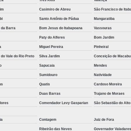
ca
Três Rios
Valença
im
Casimiro de Abreu
São Francisco de Ita
bi
Santo Antônio de Pádua
Mangaratiba
 da Barra
Bom Jesus do Itabapoana
Vassouras
Paty do Alferes
Bom Jardim
a
Miguel Pereira
Pinheiral
do Vale do Rio Preto
Silva Jardim
Conceição de Macabu
o
Sapucaia
Mendes
Sumidouro
Natividade
us
Quatis
Cardoso Moreira
Duas Barras
Trajano de Moraes
lores
Comendador Levy Gasparian
São Sebastião do Alto
ia
Contagem
Juiz de Fora
Ribeirão das Neves
Governador Valadare