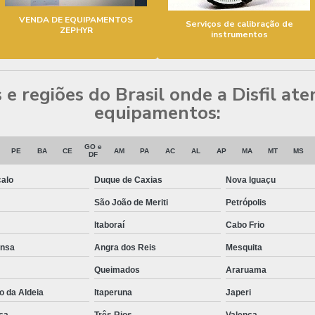
VENDA DE EQUIPAMENTOS
Serviços de calibração de
ZEPHYR
instrumentos
s e regiões do Brasil onde a Disfil at
equipamentos:
GO e
PE
BA
CE
AM
PA
AC
AL
AP
MA
MT
MS
DF
alo
Duque de Caxias
Nova Iguaçu
São João de Meriti
Petrópolis
Itaboraí
Cabo Frio
ansa
Angra dos Reis
Mesquita
Queimados
Araruama
o da Aldeia
Itaperuna
Japeri