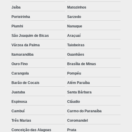
Jaíba
Matozinhos
Porteirinha
Sarzedo
Piumhi
Nanuque
São Joaquim de Bicas
Araçuaí
Várzea da Palma
Taiobeiras
Itamarandiba
Guanhães
Ouro Fino
Brasília de Minas
Carangola
Pompéu
Barão de Cocais
Além Paraíba
Juatuba
Santa Bárbara
Espinosa
Cláudio
Cambuí
Carmo do Paranaíba
Três Marias
Coromandel
Conceição das Alagoas
Prata