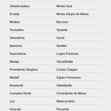
Jaboticatubas
Monte Azul
Ervália
Monte Alegre de Minas
Medina
Barroso
Turmalina
Vazante
Simonésia
Caraí
Ipanema
Itaobim
Guaranésia
Lagoa Formosa
Manga
Varzelândia
Presidente Olegário
Carlos Chagas
Matipó
Águas Formosas
Baependi
Alpinópolis
Campina Verde
Carmópolis de Minas
Luz
Malacacheta
Urucuia
Peçanha