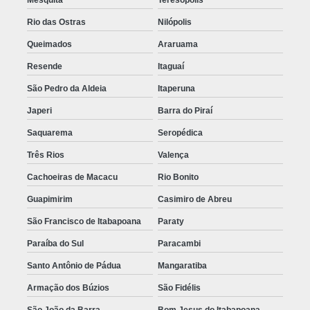
Rio das Ostras
Nilópolis
Queimados
Araruama
Resende
Itaguaí
São Pedro da Aldeia
Itaperuna
Japeri
Barra do Piraí
Saquarema
Seropédica
Três Rios
Valença
Cachoeiras de Macacu
Rio Bonito
Guapimirim
Casimiro de Abreu
São Francisco de Itabapoana
Paraty
Paraíba do Sul
Paracambi
Santo Antônio de Pádua
Mangaratiba
Armação dos Búzios
São Fidélis
São João da Barra
Bom Jesus do Itabapoana