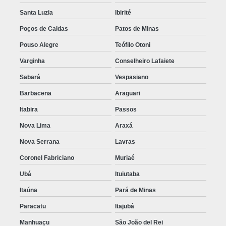
Santa Luzia
Ibirité
Poços de Caldas
Patos de Minas
Pouso Alegre
Teófilo Otoni
Varginha
Conselheiro Lafaiete
Sabará
Vespasiano
Barbacena
Araguari
Itabira
Passos
Nova Lima
Araxá
Nova Serrana
Lavras
Coronel Fabriciano
Muriaé
Ubá
Ituiutaba
Itaúna
Pará de Minas
Paracatu
Itajubá
Manhuaçu
São João del Rei