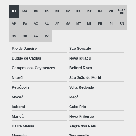
GO e
RJ
MG
ES
SP
PR
SC
RS
PE
BA
CE
DF
AM
PA
AC
AL
AP
MA
MT
MS
PB
PI
RN
RO
RR
SE
TO
Rio de Janeiro
São Gonçalo
Duque de Caxias
Nova Iguaçu
Campos dos Goytacazes
Belford Roxo
Niterói
São João de Meriti
Petrópolis
Volta Redonda
Macaé
Magé
Itaboraí
Cabo Frio
Maricá
Nova Friburgo
Barra Mansa
Angra dos Reis
Mesquita
Teresópolis