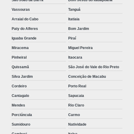
Vassouras
Tanguá
Arraial do Cabo
Itatiaia
Paty do Alferes
Bom Jardim
Iguaba Grande
Piraí
Miracema
Miguel Pereira
Pinheiral
Itaocara
Quissamã
São José do Vale do Rio Preto
Silva Jardim
Conceição de Macabu
Cordeiro
Porto Real
Cantagalo
Sapucaia
Mendes
Rio Claro
Porciúncula
Carmo
Sumidouro
Natividade
Cambuci
Italva