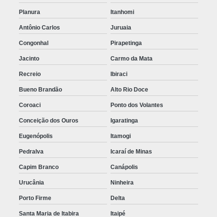
Planura
Itanhomi
Antônio Carlos
Juruaia
Congonhal
Pirapetinga
Jacinto
Carmo da Mata
Recreio
Ibiraci
Bueno Brandão
Alto Rio Doce
Coroaci
Ponto dos Volantes
Conceição dos Ouros
Igaratinga
Eugenópolis
Itamogi
Pedralva
Icaraí de Minas
Capim Branco
Canápolis
Urucânia
Ninheira
Porto Firme
Delta
Santa Maria de Itabira
Itaipé