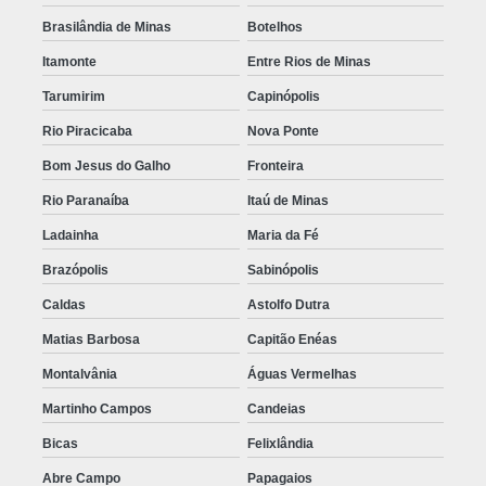
Brasilândia de Minas
Botelhos
Itamonte
Entre Rios de Minas
Tarumirim
Capinópolis
Rio Piracicaba
Nova Ponte
Bom Jesus do Galho
Fronteira
Rio Paranaíba
Itaú de Minas
Ladainha
Maria da Fé
Brazópolis
Sabinópolis
Caldas
Astolfo Dutra
Matias Barbosa
Capitão Enéas
Montalvânia
Águas Vermelhas
Martinho Campos
Candeias
Bicas
Felixlândia
Abre Campo
Papagaios