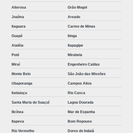
Alterosa
Grão Mogol
Joaíma
Areado
Itaguara
Carmo de Minas
Guapé
Itinga
Ataléia
Itapagipe
Poté
Mirabela
Miraí
Engenheiro Caldas
Monte Belo
São João das Missões
Ubaporanga
Campos Altos
Itatiaiuçu
Rio Casca
Santa Maria do Suaçuí
Lagoa Dourada
Ilicínea
Mar de Espanha
Itapeva
Bom Repouso
Rio Vermelho
Dores do Indaiá