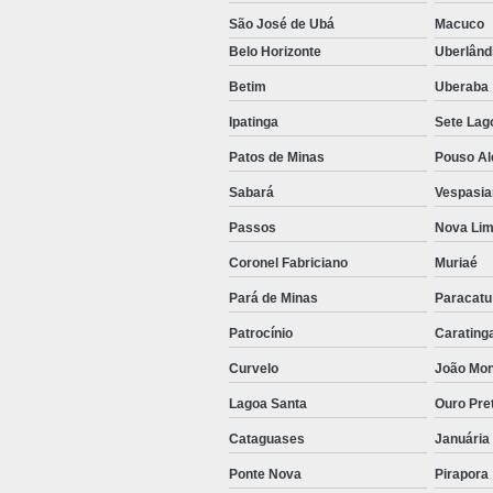
São José de Ubá
Macuco
Belo Horizonte
Uberlând
Betim
Uberaba
Ipatinga
Sete Lag
Patos de Minas
Pouso Al
Sabará
Vespasia
Passos
Nova Li
Coronel Fabriciano
Muriaé
Pará de Minas
Paracatu
Patrocínio
Carating
Curvelo
João Mo
Lagoa Santa
Ouro Pre
Cataguases
Januária
Ponte Nova
Pirapora