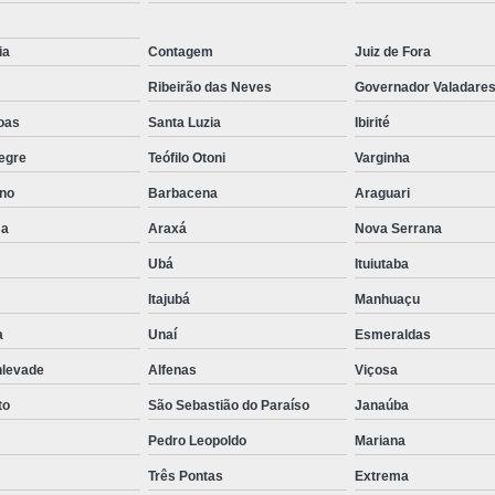
ia
Contagem
Juiz de Fora
Ribeirão das Neves
Governador Valadare
oas
Santa Luzia
Ibirité
egre
Teófilo Otoni
Varginha
no
Barbacena
Araguari
ma
Araxá
Nova Serrana
Ubá
Ituiutaba
Itajubá
Manhuaçu
a
Unaí
Esmeraldas
nlevade
Alfenas
Viçosa
to
São Sebastião do Paraíso
Janaúba
Pedro Leopoldo
Mariana
Três Pontas
Extrema