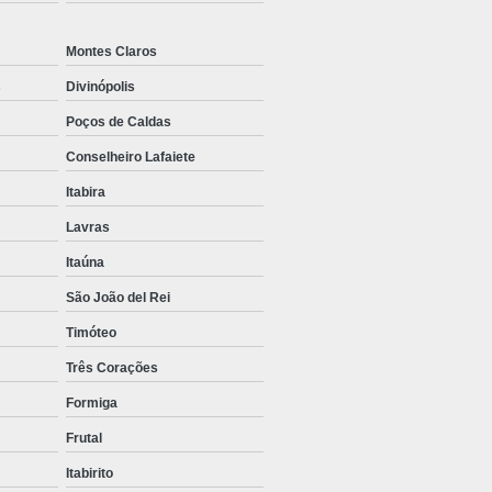
Montes Claros
s
Divinópolis
Poços de Caldas
Conselheiro Lafaiete
Itabira
Lavras
Itaúna
São João del Rei
Timóteo
Três Corações
Formiga
Frutal
Itabirito