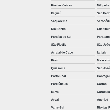
Rio das Ostras
Nilópolis
Itaguaí
São Pedr
Saquarema
Seropédi
Rio Bonito
Guapimir
Paraíba do Sul
Paracam
São Fidélis
São João
Arraial do Cabo
Itatiaia
Piraí
Miracem
Quissamã
São José 
Porto Real
Cantagal
Porciúncula
Carmo
Italva
Carapeb
Areal
Aperibé
Varre-Sai
Rio das F