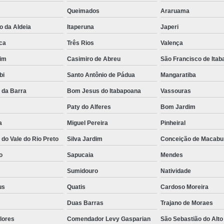
Queimados
Araruama
o da Aldeia
Itaperuna
Japeri
ca
Três Rios
Valença
im
Casimiro de Abreu
São Francisco de Ita
bi
Santo Antônio de Pádua
Mangaratiba
 da Barra
Bom Jesus do Itabapoana
Vassouras
Paty do Alferes
Bom Jardim
a
Miguel Pereira
Pinheiral
do Vale do Rio Preto
Silva Jardim
Conceição de Macabu
o
Sapucaia
Mendes
Sumidouro
Natividade
us
Quatis
Cardoso Moreira
Duas Barras
Trajano de Moraes
lores
Comendador Levy Gasparian
São Sebastião do Alto