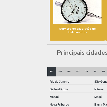
Serviços de calibração de
instrumentos
Principais cidade
RJ
MG
ES
SP
PR
SC
RS
Rio de Janeiro
São Gonç
Belford Roxo
Niterói
Macaé
Magé
Nova Friburgo
Barra M