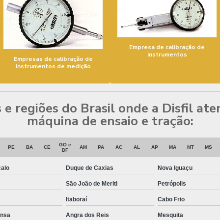
Empresa de calibração de
instrumentos
Empresas de calibração de
instrumentos de medição
s e regiões do Brasil onde a Disfil at
máquina de ensaio e tração:
GO e
PE
BA
CE
AM
PA
AC
AL
AP
MA
MT
MS
DF
alo
Duque de Caxias
Nova Iguaçu
São João de Meriti
Petrópolis
Itaboraí
Cabo Frio
ansa
Angra dos Reis
Mesquita